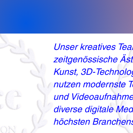
Unser kreatives Team
zeitgenössische Äst
Kunst, 3D-Technolog
nutzen modernste Te
und Videoaufnahmen.
diverse digitale Med
höchsten Branchens