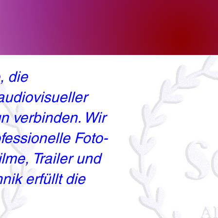
, die
audiovisueller
n verbinden. Wir
fessionelle Foto-
me, Trailer und
ik erfüllt die