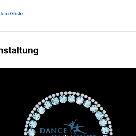
tere Gäste
nstaltung