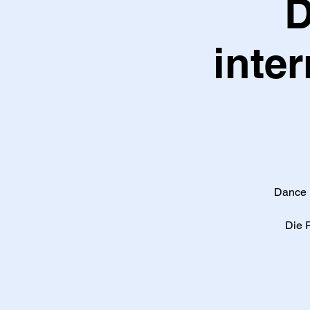
D
inte
Dance D
Die 